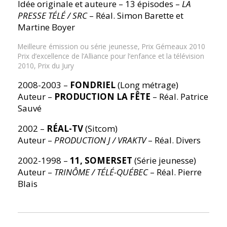
Idée originale et auteure – 13 épisodes –
LA
PRESSE TÉLÉ / SRC
– Réal. Simon Barette et
Martine Boyer
Meilleure émission ou série jeunesse, Prix Gémeaux 2010
Prix d’excellence de l’Alliance pour l’enfance et la télévision
2010, Prix du Jury
2008-2003 –
FONDRIEL
(Long métrage)
Auteur –
PRODUCTION LA FÊTE
– Réal. Patrice
Sauvé
2002 –
RÉAL-TV
(Sitcom)
Auteur –
PRODUCTION J / VRAKTV
– Réal. Divers
2002-1998 –
11, SOMERSET
(Série jeunesse)
Auteur –
TRINÔME / TÉLÉ-QUÉBEC
– Réal. Pierre
Blais