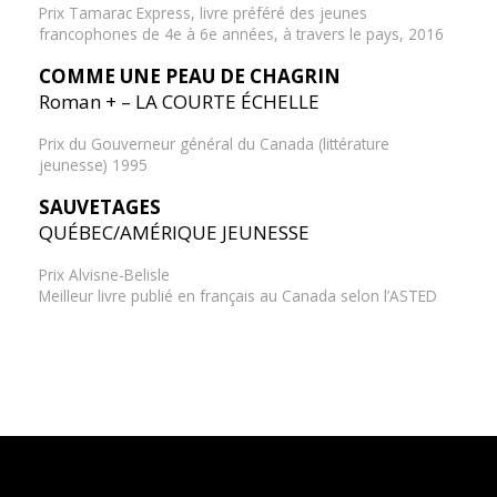
Prix Tamarac Express, livre préféré des jeunes
francophones de 4e à 6e années, à travers le pays, 2016
COMME UNE PEAU DE CHAGRIN
Roman + – LA COURTE ÉCHELLE
Prix du Gouverneur général du Canada (littérature
jeunesse) 1995
SAUVETAGES
QUÉBEC/AMÉRIQUE JEUNESSE
Prix Alvisne-Belisle
Meilleur livre publié en français au Canada selon l’ASTED