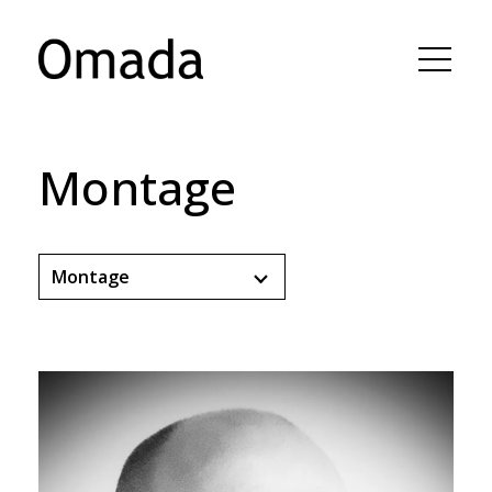
Montage
Montage
Tous
Animation, effets visuels,
illustration
Comédien•nes
Composition