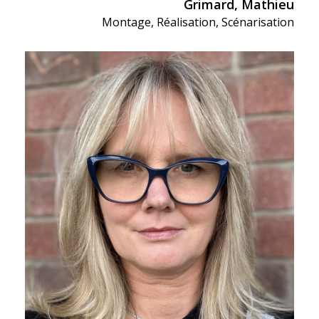
Grimard, Mathieu
Montage
,
Réalisation
,
Scénarisation