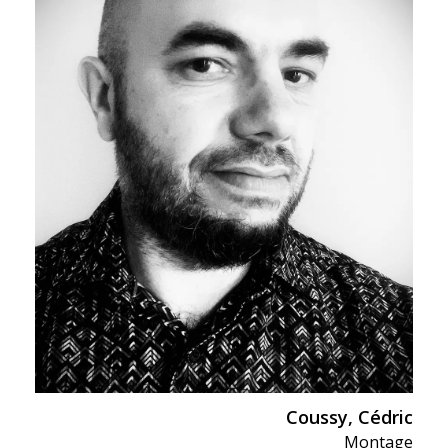
Conférence
Direction artistique
Direction photo
In Memoriam
Littérature Sci-Fi &
Fantastique
Production
Réalisation
Scénarisation
Coussy, Cédric
Montage