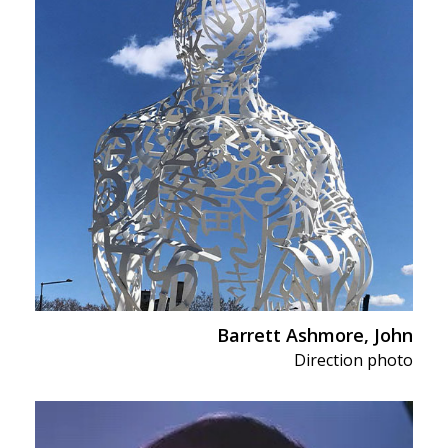
Conférence
Direction artistique
In Memoriam
Littérature Sci-Fi &
Fantastique
Montage
Production
Réalisation
Scénarisation
Barrett Ashmore, John
Direction photo