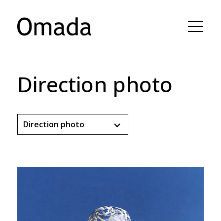
Direction photo
Direction photo
Tous
Animation, effets visuels,
illustration
Comédien•nes
Composition