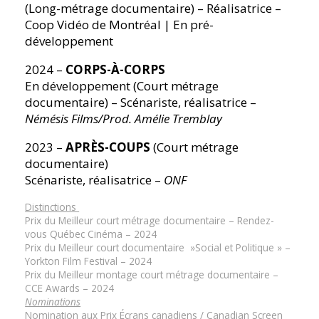
(Long-métrage documentaire) – Réalisatrice –
Coop Vidéo de Montréal | En pré-
développement
2024 –
CORPS-À-CORPS
En développement (Court métrage
documentaire) – Scénariste, réalisatrice –
Némésis Films/Prod. Amélie Tremblay
2023 –
APRÈS-COUPS
(Court métrage
documentaire)
Scénariste, réalisatrice –
ONF
Distinctions
Prix du Meilleur court métrage documentaire – Rendez-
vous Québec Cinéma – 2024
Prix du Meilleur court documentaire »Social et Politique » –
Yorkton Film Festival – 2024
Prix du Meilleur montage court métrage documentaire –
CCE Awards – 2024
Nominations
Nomination aux Prix Écrans canadiens / Canadian Screen