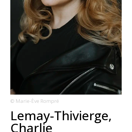
© Marie-Ève Rompré
Lemay-Thivierge,
Charlie