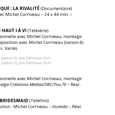
UE : LA RIVALITÉ
(Documentaire)
c Michel Corriveau – 24 x 44 min. –
 HAUT I À VI
(Télésérie)
onnelle avec Michel Corriveau, montage
position avec Michel Corriveau (saison 6)
s. Variés
on (saison 6), prix Gémeaux 2021
on (saison 5), prix Gémeaux 2020
onnelle avec Michel Corriveau, montage
alga Créations Médias/SRC/Tou.TV
– Réal.
 BRIDESMAID
(Téléfilm)
ion : Michel Corriveau –
Incendo
– Réal.