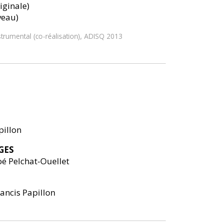
iginale)
veau)
trumental (co-réalisation), ADISQ 2013
pillon
GES
oé Pelchat-Ouellet
rancis Papillon