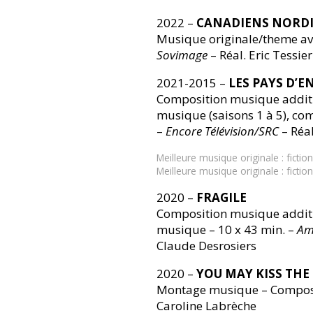
2022 –
CANADIENS NORDIQ
Musique originale/theme ave
Sovimage
– Réal. Eric Tessier
2021-2015 –
LES PAYS D’EN
Composition musique additi
musique (saisons 1 à 5), com
–
Encore Télévision/SRC
– Réal
Meilleure musique originale : ficti
Meilleure musique originale : ficti
2020 –
FRAGILE
Composition musique additi
musique – 10 x 43 min. –
Am
Claude Desrosiers
2020 –
YOU MAY KISS THE
Montage musique – Composit
Caroline Labrèche