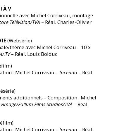
 À V
onnelle avec Michel Corriveau, montage
ore Télévision/TVA
– Réal. Charles-Olivier
VIE
(Websérie)
ale/thème avec Michel Corriveau – 10 x
ou.TV
– Réal. Louis Bolduc
éfilm)
ion : Michel Corriveau –
Incendo
– Réal.
ésérie)
nts additionnels – Composition : Michel
vimage/Fullum Films Studios/TVA
– Réal.
éfilm)
ion : Michel Corriveau –
Incendo
– Réal.