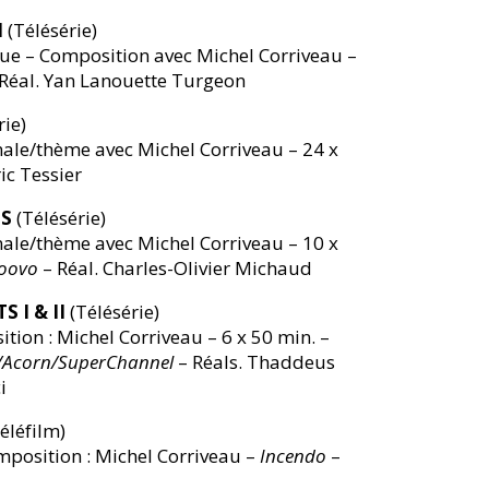
I
(Télésérie)
e – Composition avec Michel Corriveau –
Réal. Yan Lanouette Turgeon
rie)
ale/thème avec Michel Corriveau – 24 x
ic Tessier
S
(Télésérie)
ale/thème avec Michel Corriveau – 10 x
Noovo
– Réal. Charles-Olivier Michaud
 I & II
(Télésérie)
on : Michel Corriveau – 6 x 50 min. –
D/Acorn/SuperChannel
– Réals. Thaddeus
i
éléfilm)
position : Michel Corriveau –
Incendo
–