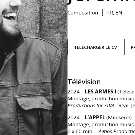
Composition
FR, EN
TÉLÉCHARGER LE CV
P
Télévision
2024 –
LES ARMES I
(Télésé
Montage, production musiqu
Productions Inc./TVA
– Réal. 
2024 –
L’APPEL
(Minisérie)
Montage, production musiqu
6 x 60 min. –
Aetios Production