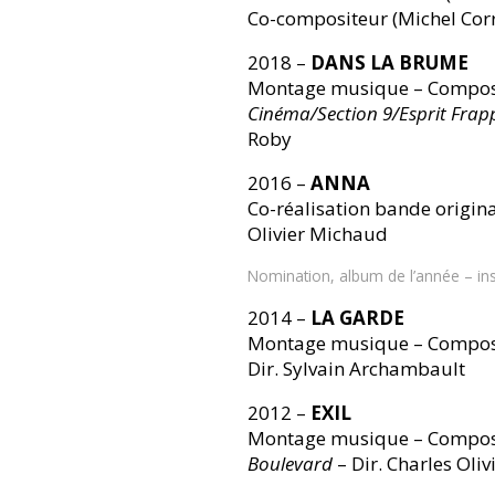
Co-compositeur (Michel Corr
2018 –
DANS LA BRUME
Montage musique – Composit
Cinéma/Section 9/Esprit Fra
Roby
2016 –
ANNA
Co-réalisation bande origina
Olivier Michaud
Nomination, album de l’année – ins
2014 –
LA GARDE
Montage musique – Composit
Dir. Sylvain Archambault
2012 –
EXIL
Montage musique – Composit
Boulevard
– Dir. Charles Oli