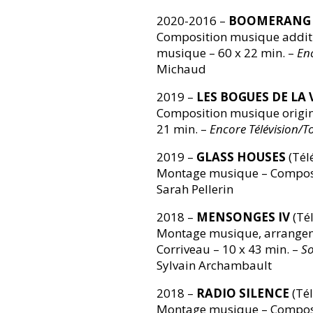
2020-2016 –
BOOMERANG I
Composition musique additi
musique – 60 x 22 min. –
Enc
Michaud
2019 –
LES BOGUES DE LA 
Composition musique origin
21 min. –
Encore Télévision/T
2019 –
GLASS HOUSES
(Tél
Montage musique – Composit
Sarah Pellerin
2018 –
MENSONGES IV
(Tél
Montage musique, arrangeme
Corriveau – 10 x 43 min. –
So
Sylvain Archambault
2018 –
RADIO SILENCE
(Tél
Montage musique – Composit