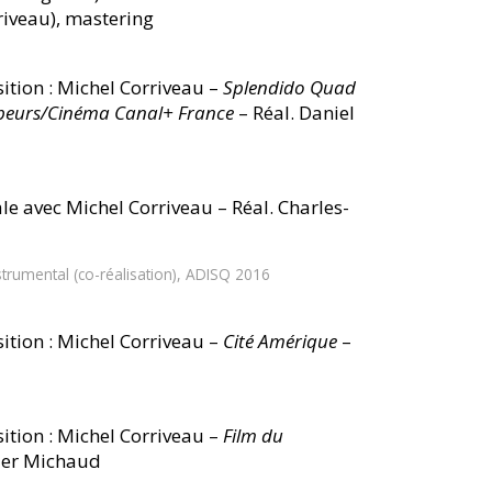
iveau), mastering
ion : Michel Corriveau –
Splendido Quad
ppeurs/Cinéma Canal+ France
– Réal. Daniel
le avec Michel Corriveau – Réal. Charles-
trumental (co-réalisation), ADISQ 2016
ion : Michel Corriveau –
Cité Amérique
–
ion : Michel Corriveau –
Film du
vier Michaud