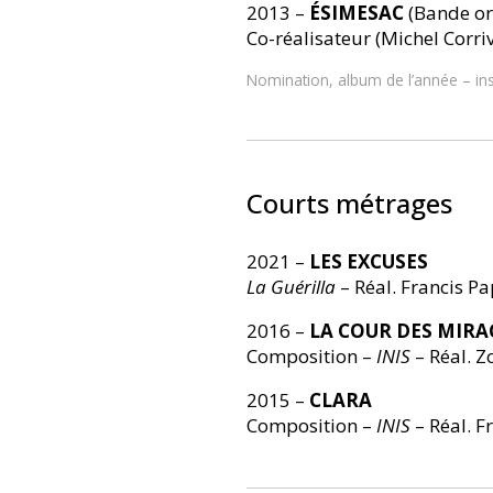
2013 –
ÉSIMESAC
(Bande or
Co-réalisateur (Michel Corri
Nomination, album de l’année – ins
Courts métrages
2021 –
LES EXCUSES
La Guérilla
– Réal. Francis Pa
2016 –
LA COUR DES MIRA
Composition –
INIS
– Réal. Z
2015 –
CLARA
Composition –
INIS
– Réal. F