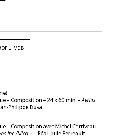
ROFIL IMDB
rie)
e – Composition – 24 x 60 min. –
Aetios
Jean-Philippe Duval
e – Composition avec Michel Corriveau –
s Inc./Illico +
– Réal. Julie Perreault