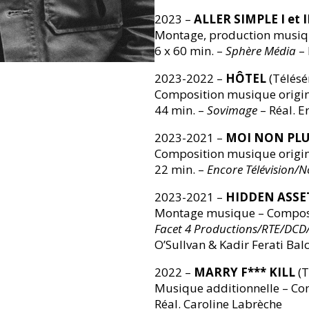
2023 –
ALLER SIMPLE I et I
Montage, production musiqu
6 x 60 min. –
Sphère Média
– 
2023-2022 –
HÔTEL
(Télésé
Composition musique origin
44 min. –
Sovimage
– Réal. Er
2023-2021 –
MOI NON PLU
Composition musique origin
22 min. –
Encore Télévision/
2023-2021 –
HIDDEN ASSETS
Montage musique – Compositi
Facet 4 Productions/RTE/DC
O’Sullvan & Kadir Ferati Balc
2022 –
MARRY F*** KILL
(T
Musique additionnelle – Com
Réal. Caroline Labrèche