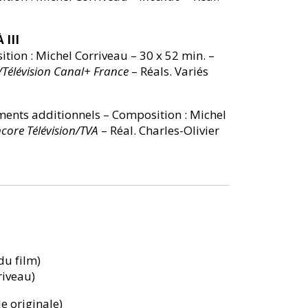
 III
on : Michel Corriveau – 30 x 52 min. –
élévision Canal+ France
– Réals. Variés
nts additionnels – Composition : Michel
core Télévision/TVA
– Réal. Charles-Olivier
du film)
riveau)
e originale)