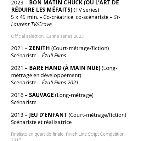
2023 –
BON MATIN CHUCK (OU L’ART DE
RÉDUIRE LES MÉFAITS)
(TV series)
5 x 45 min. – Co-créatrice, co-scénariste –
St-
Laurent TV/Crave
Official selection, Canne series 2023
2021 –
ZENITH
(Court-métrage/fiction)
Scénariste –
Ézuli Films
2021 –
BARE HAND (À MAIN NUE)
(Long-
métrage en développement)
Scénariste –
Ézuli Films 2021
2016 –
SAUVAGE
(Long-métrage)
Scénariste
2013 –
JEU D’ENFANT
(Court-métrage/fiction)
Scénariste et réalisatrice
Finaliste en quart de finale, Finish Line Script Competition,
2017