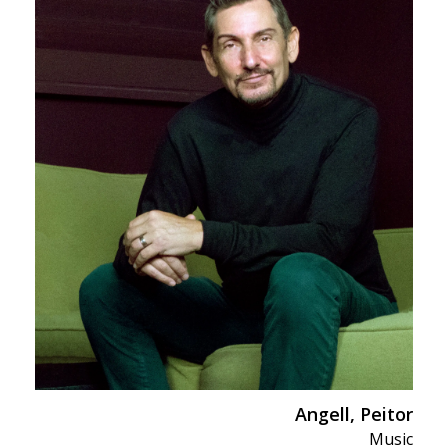
Director of photography
(DOP)
Editing
In Memoriam
Literature Sci-Fi and
Fantasy
Producer
Production design
Screenwriter
Speakers
Angell, Peitor
Music