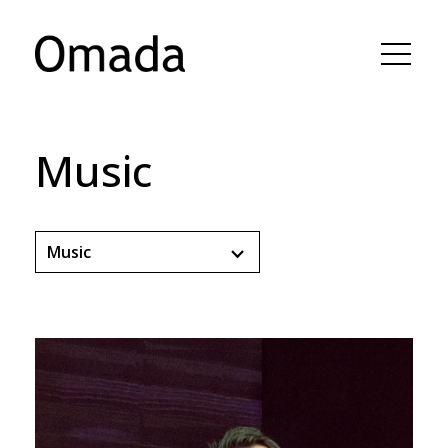
Music
Music
All
Actors•Actresses
Animation, Visual Effects,
Illustration
Director